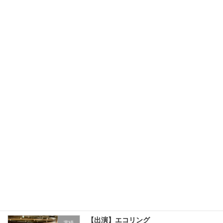
最近の投稿
【注意喚起】Instagram偽アカウントに
お知らせ
ご注意ください
2025年7月21日
【出演】六甲山アスレチック
実績
『GREENIA』新エリアSNS動画
2025年7月19日
【アパレル】DO-MORE[楽天年間ランキ
実績
ング4年連続入賞店]
2025年4月5日
【出演】エコリング
実績