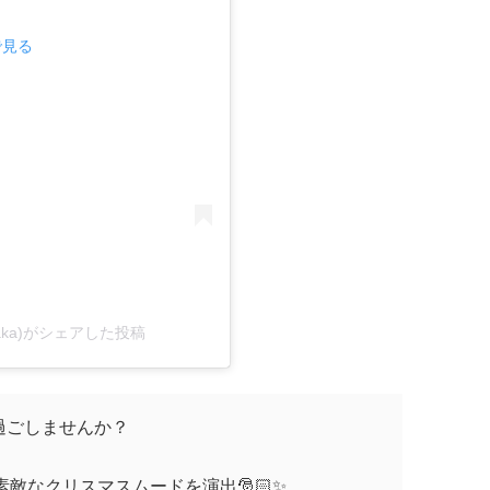
で見る
nosaka)がシェアした投稿
過ごしませんか？
敵なクリスマスムードを演出🎅🏻✨