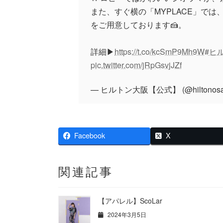
また、すぐ横の「MYPLACE」で
をご用意しております🍰。
詳細▶
https://t.co/kcSmP9Mh9W
#ヒ
pic.twitter.com/jRpGsvjJZf
— ヒルトン大阪【公式】 (@hiltonosa
Facebook
X
関連記事
【アパレル】ScoLar
2024年3月5日