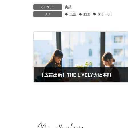
実績
カテゴリー
広告
動画
スチール
タグ
前の記事
【広告出演】THE LIVELY大阪本町
2023年11月30日