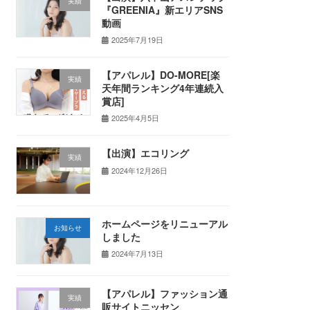
実績
『GREENIA』新エリアSNS
動画
2025年7月19日
【アパレル】DO-MORE[楽
実績
天年間ランキング4年連続入
賞店]
2025年4月5日
【出演】エコリング
実績
2024年12月26日
ホームページをリニューアル
お知らせ
しました
2024年7月13日
【アパレル】ファッション通
実績
販サイトニッセン