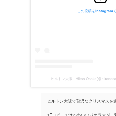
この投稿をInstagram
ヒルトン大阪 I Hilton Osaka(@hilto
ヒルトン大阪で贅沢なクリスマスを
1Fロビーではかわいいジオラマが、素