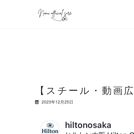
コ
ナ
ン
ビ
テ
ゲ
ン
ー
ツ
シ
へ
ョ
ス
ン
キ
に
ッ
移
プ
動
【スチール・動画
2023年12月25日